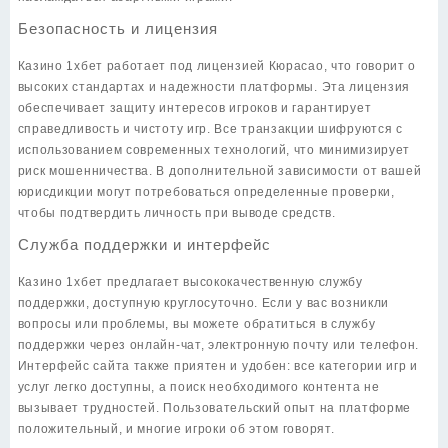
Безопасность и лицензия
Казино 1хбет работает под лицензией Кюрасао, что говорит о
высоких стандартах и надежности платформы. Эта лицензия
обеспечивает защиту интересов игроков и гарантирует
справедливость и чистоту игр. Все транзакции шифруются с
использованием современных технологий, что минимизирует
риск мошенничества. В дополнительной зависимости от вашей
юрисдикции могут потребоваться определенные проверки,
чтобы подтвердить личность при выводе средств.
Служба поддержки и интерфейс
Казино 1хбет предлагает высококачественную службу
поддержки, доступную круглосуточно. Если у вас возникли
вопросы или проблемы, вы можете обратиться в службу
поддержки через онлайн-чат, электронную почту или телефон.
Интерфейс сайта также приятен и удобен: все категории игр и
услуг легко доступны, а поиск необходимого контента не
вызывает трудностей. Пользовательский опыт на платформе
положительный, и многие игроки об этом говорят.