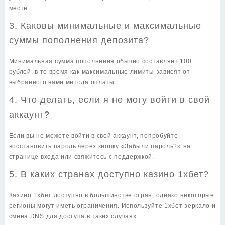
месте.
3. Каковы минимальные и максимальные
суммы пополнения депозита?
Минимальная сумма пополнения обычно составляет 100
рублей, в то время как максимальные лимиты зависят от
выбранного вами метода оплаты.
4. Что делать, если я не могу войти в свой
аккаунт?
Если вы не можете войти в свой аккаунт, попробуйте
восстановить пароль через кнопку «Забыли пароль?» на
странице входа или свяжитесь с поддержкой.
5. В каких странах доступно казино 1хбет?
Казино 1хбет доступно в большинстве стран, однако некоторые
регионы могут иметь ограничения. Используйте 1хбет зеркало и
смена DNS для доступа в таких случаях.