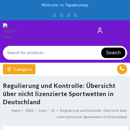
Skip
Welcome to Tapaikoshop
to
content
Search
Category
Regulierung und Kontrolle: Übersicht
über nicht lizenzierte Sportwetten in
Deutschland
Home
2026
June
25
Regulierung und Kontrolle: Übersicht über
nicht lizenzierte Sportwetten in Deutschland