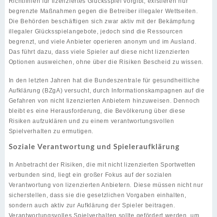
Richtlinien für lizenziertes Glücksspiel vorgibt, existieren nur
begrenzte Maßnahmen gegen die Betreiber illegaler Wettseiten.
Die Behörden beschäftigen sich zwar aktiv mit der Bekämpfung
illegaler Glücksspielangebote, jedoch sind die Ressourcen
begrenzt, und viele Anbieter operieren anonym und im Ausland.
Das führt dazu, dass viele Spieler auf diese nicht lizenzierten
Optionen ausweichen, ohne über die Risiken Bescheid zu wissen.
In den letzten Jahren hat die Bundeszentrale für gesundheitliche
Aufklärung (BZgA) versucht, durch Informationskampagnen auf die
Gefahren von nicht lizenzierten Anbietern hinzuweisen. Dennoch
bleibt es eine Herausforderung, die Bevölkerung über diese
Risiken aufzuklären und zu einem verantwortungsvollen
Spielverhalten zu ermutigen.
Soziale Verantwortung und Spieleraufklärung
In Anbetracht der Risiken, die mit nicht lizenzierten Sportwetten
verbunden sind, liegt ein großer Fokus auf der sozialen
Verantwortung von lizenzierten Anbietern. Diese müssen nicht nur
sicherstellen, dass sie die gesetzlichen Vorgaben einhalten,
sondern auch aktiv zur Aufklärung der Spieler beitragen.
Verantwortungsvolles Spielverhalten sollte gefördert werden, um