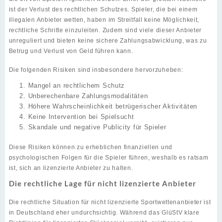
ist der Verlust des rechtlichen Schutzes. Spieler, die bei einem
illegalen Anbieter wetten, haben im Streitfall keine Möglichkeit,
rechtliche Schritte einzuleiten. Zudem sind viele dieser Anbieter
unreguliert und bieten keine sichere Zahlungsabwicklung, was zu
Betrug und Verlust von Geld führen kann.
Die folgenden Risiken sind insbesondere hervorzuheben:
Mangel an rechtlichem Schutz
Unberechenbare Zahlungsmodalitäten
Höhere Wahrscheinlichkeit betrügerischer Aktivitäten
Keine Intervention bei Spielsucht
Skandale und negative Publicity für Spieler
Diese Risiken können zu erheblichen finanziellen und
psychologischen Folgen für die Spieler führen, weshalb es ratsam
ist, sich an lizenzierte Anbieter zu halten.
Die rechtliche Lage für nicht lizenzierte Anbieter
Die rechtliche Situation für nicht lizenzierte Sportwettenanbieter ist
in Deutschland eher undurchsichtig. Während das GlüStV klare