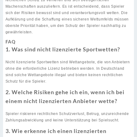
rechtlichen Schutz zu verlieren und sich betrügerischen
Machenschaften auszuliefern. Es ist entscheidend, dass Spieler
sich der Risiken bewusst sind und verantwortungsvoll wetten. Die
Aufklärung und die Schaffung eines sicheren Wettumfelds müssen
oberste Priorität haben, um den Schutz der Spieler nachhaltig zu
gewährleisten.
FAQ
1. Was sind nicht lizenzierte Sportwetten?
Nicht lizenzierte Sportwetten sind Wettangebote, die von Anbietern
ohne die erforderliche Lizenz betrieben werden. In Deutschland
sind solche Wettangebote illegal und bieten keinen rechtlichen
Schutz für die Spieler.
2. Welche Risiken gehe ich ein, wenn ich bei
einem nicht lizenzierten Anbieter wette?
Spieler riskieren rechtlichen Schutzverlust, Betrug, unzureichende
Zahlungsabwicklung und keine Unterstützung bei Spielsucht.
3. Wie erkenne ich einen lizenzierten