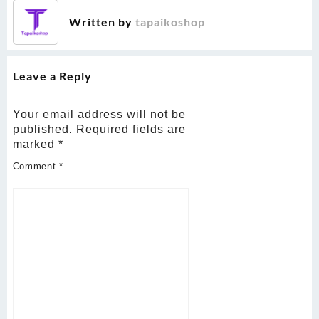
Written by
tapaikoshop
Leave a Reply
Your email address will not be
published.
Required fields are
marked
*
Comment
*