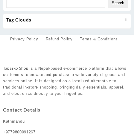
Search
Tag Clouds
Privacy Policy
Refund Policy
Terms & Conditions
Tapaiko Shop
is a Nepal-based e-commerce platform that allows
customers to browse and purchase a wide variety of goods and
services online. It is designed as a localized alternative to
traditional in-store shopping, bringing daily essentials, apparel,
and electronics directly to your fingertips.
Contact Details
Kathmandu
+9779860991267