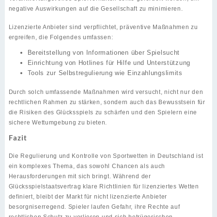
negative Auswirkungen auf die Gesellschaft zu minimieren.
Lizenzierte Anbieter sind verpflichtet, präventive Maßnahmen zu
ergreifen, die Folgendes umfassen:
Bereitstellung von Informationen über Spielsucht
Einrichtung von Hotlines für Hilfe und Unterstützung
Tools zur Selbstregulierung wie Einzahlungslimits
Durch solch umfassende Maßnahmen wird versucht, nicht nur den
rechtlichen Rahmen zu stärken, sondern auch das Bewusstsein für
die Risiken des Glücksspiels zu schärfen und den Spielern eine
sichere Wettumgebung zu bieten.
Fazit
Die Regulierung und Kontrolle von Sportwetten in Deutschland ist
ein komplexes Thema, das sowohl Chancen als auch
Herausforderungen mit sich bringt. Während der
Glücksspielstaatsvertrag klare Richtlinien für lizenziertes Wetten
definiert, bleibt der Markt für nicht lizenzierte Anbieter
besorgniserregend. Spieler laufen Gefahr, ihre Rechte auf