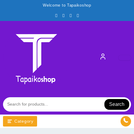
Skip
Welcome to Tapaikoshop
to
content
Search
Category