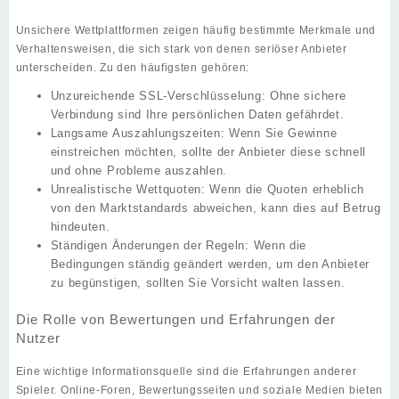
Unsichere Wettplattformen zeigen häufig bestimmte Merkmale und
Verhaltensweisen, die sich stark von denen seriöser Anbieter
unterscheiden. Zu den häufigsten gehören:
Unzureichende SSL-Verschlüsselung: Ohne sichere
Verbindung sind Ihre persönlichen Daten gefährdet.
Langsame Auszahlungszeiten: Wenn Sie Gewinne
einstreichen möchten, sollte der Anbieter diese schnell
und ohne Probleme auszahlen.
Unrealistische Wettquoten: Wenn die Quoten erheblich
von den Marktstandards abweichen, kann dies auf Betrug
hindeuten.
Ständigen Änderungen der Regeln: Wenn die
Bedingungen ständig geändert werden, um den Anbieter
zu begünstigen, sollten Sie Vorsicht walten lassen.
Die Rolle von Bewertungen und Erfahrungen der
Nutzer
Eine wichtige Informationsquelle sind die Erfahrungen anderer
Spieler. Online-Foren, Bewertungsseiten und soziale Medien bieten