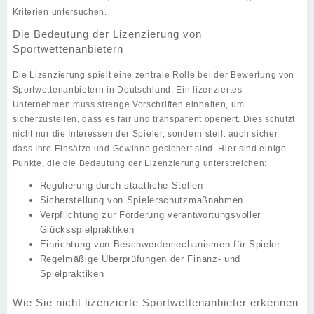
Kriterien untersuchen.
Die Bedeutung der Lizenzierung von
Sportwettenanbietern
Die Lizenzierung spielt eine zentrale Rolle bei der Bewertung von
Sportwettenanbietern in Deutschland. Ein lizenziertes
Unternehmen muss strenge Vorschriften einhalten, um
sicherzustellen, dass es fair und transparent operiert. Dies schützt
nicht nur die Interessen der Spieler, sondern stellt auch sicher,
dass Ihre Einsätze und Gewinne gesichert sind. Hier sind einige
Punkte, die die Bedeutung der Lizenzierung unterstreichen:
Regulierung durch staatliche Stellen
Sicherstellung von Spielerschutzmaßnahmen
Verpflichtung zur Förderung verantwortungsvoller
Glücksspielpraktiken
Einrichtung von Beschwerdemechanismen für Spieler
Regelmäßige Überprüfungen der Finanz- und
Spielpraktiken
Wie Sie nicht lizenzierte Sportwettenanbieter erkennen