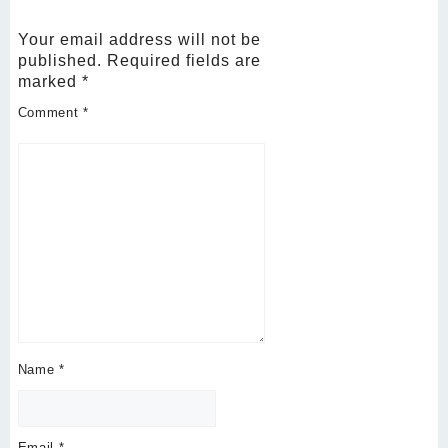
Your email address will not be
published.
Required fields are
marked
*
Comment
*
Name
*
Email
*