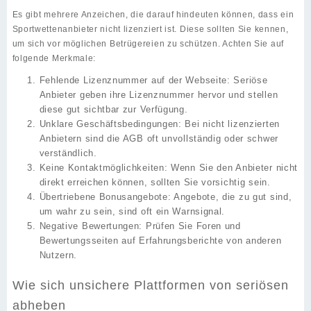
Es gibt mehrere Anzeichen, die darauf hindeuten können, dass ein
Sportwettenanbieter nicht lizenziert ist. Diese sollten Sie kennen,
um sich vor möglichen Betrügereien zu schützen. Achten Sie auf
folgende Merkmale:
Fehlende Lizenznummer auf der Webseite: Seriöse
Anbieter geben ihre Lizenznummer hervor und stellen
diese gut sichtbar zur Verfügung.
Unklare Geschäftsbedingungen: Bei nicht lizenzierten
Anbietern sind die AGB oft unvollständig oder schwer
verständlich.
Keine Kontaktmöglichkeiten: Wenn Sie den Anbieter nicht
direkt erreichen können, sollten Sie vorsichtig sein.
Übertriebene Bonusangebote: Angebote, die zu gut sind,
um wahr zu sein, sind oft ein Warnsignal.
Negative Bewertungen: Prüfen Sie Foren und
Bewertungsseiten auf Erfahrungsberichte von anderen
Nutzern.
Wie sich unsichere Plattformen von seriösen
abheben